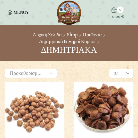
0
ΜΕΝΟΥ
0.00
€
Αρχική Σελίδα
Shop
Προϊόντα
Δημητριακά & Ξηροί Καρποί
ΔΗΜΗΤΡΙΑΚΑ
Products
per
page