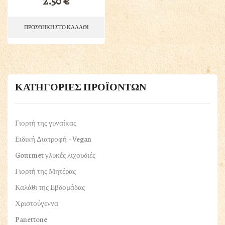
2.50
€
ΠΡΟΣΘΗΚΗ ΣΤΟ ΚΑΛΑΘΙ
ΚΑΤΗΓΟΡΙΕΣ ΠΡΟΪΟΝΤΩΝ
Γιορτή της γυναίκας
Ειδική Διατροφή - Vegan
Gourmet γλυκές λιχουδιές
Γιορτή της Μητέρας
Καλάθι της Εβδομάδας
Χριστούγεννα
Panettone