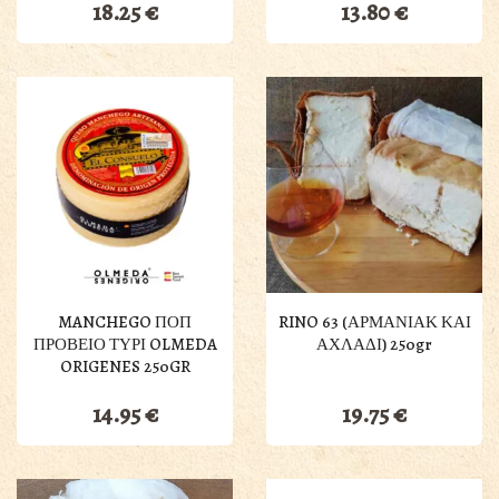
18.25
€
13.80
€
MANCHEGO ΠΟΠ
RINO 63 (ΑΡΜΑΝΙΑΚ ΚΑΙ
ΠΡΟΒΕΙΟ ΤΥΡΙ OLMEDA
ΑΧΛΑΔΙ) 250gr
ORIGENES 250GR
14.95
€
19.75
€