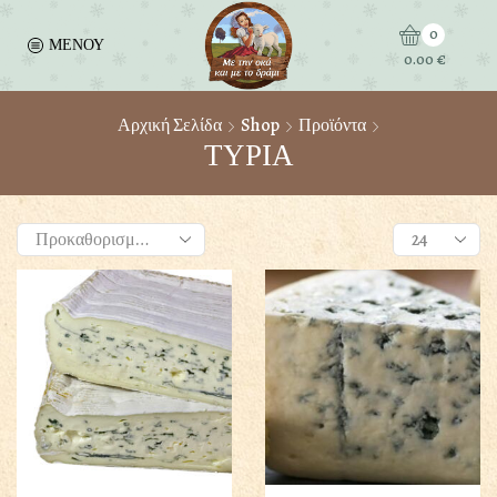
0
ΜΕΝΟΥ
0.00
€
Αρχική Σελίδα
Shop
Προϊόντα
ΤΥΡΙΑ
Products
per
page