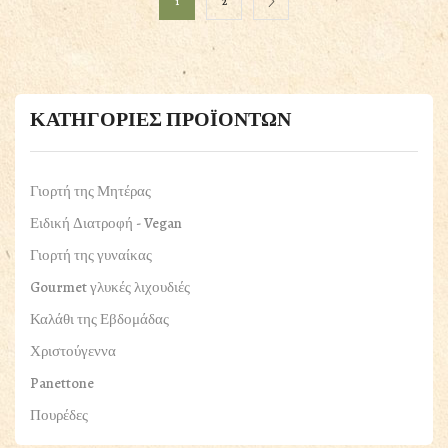
1
2
ΚΑΤΗΓΟΡΙΕΣ ΠΡΟΪΟΝΤΩΝ
Γιορτή της Μητέρας
Ειδική Διατροφή - Vegan
Γιορτή της γυναίκας
Gourmet γλυκές λιχουδιές
Καλάθι της Εβδομάδας
Χριστούγεννα
Panettone
Πουρέδες
ΠΑΣΧΑΛΙΝΑ