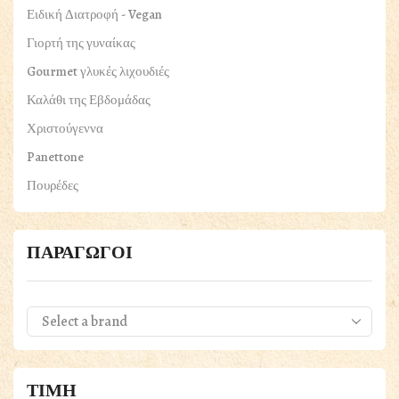
Ειδική Διατροφή - Vegan
Γιορτή της γυναίκας
Gourmet γλυκές λιχουδιές
Καλάθι της Εβδομάδας
Χριστούγεννα
Panettone
Πουρέδες
ΠΑΣΧΑΛΙΝΑ
Βότανα & Μπαχαρικά
ΠΑΡΑΓΩΓΟΙ
Γαλακτοκομικά
Τυριά
Γλυκά & Μέλια
Αλείμματα
Μπισκότα & Κουλουράκια
ΤΙΜΗ