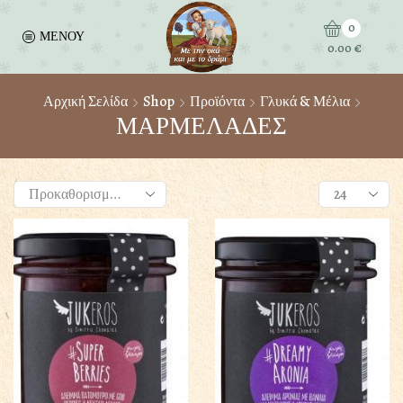
0
ΜΕΝΟΥ
0.00
€
Αρχική Σελίδα
Shop
Προϊόντα
Γλυκά & Μέλια
ΜΑΡΜΕΛΑΔΕΣ
Products
per
page