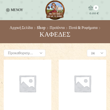
0
ΜΕΝΟΥ
0.00
€
Αρχική Σελίδα
Shop
Προϊόντα
Ποτά & Ροφήματα
ΚΑΦΕΔΕΣ
Products
per
page