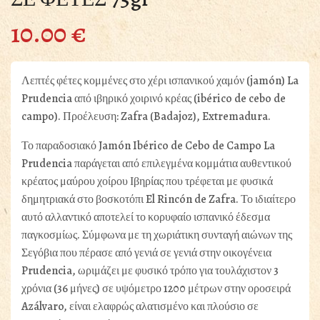
10.00
€
Λεπτές φέτες κομμένες στο χέρι ισπανικού χαμόν (jamón) La
Prudencia από ιβηρικό χοιρινό κρέας (ibérico de cebo de
campo). Προέλευση: Zafra (Badajoz), Extremadura.
Το παραδοσιακό Jamón Ibérico de Cebo de Campo La
Prudencia παράγεται από επιλεγμένα κομμάτια αυθεντικού
κρέατος μαύρου χοίρου Ιβηρίας που τρέφεται με φυσικά
δημητριακά στο βοσκοτόπι El Rincón de Zafra. Το ιδιαίτερο
αυτό αλλαντικό αποτελεί το κορυφαίο ισπανικό έδεσμα
παγκοσμίως. Σύμφωνα με τη χωριάτικη συνταγή αιώνων της
Σεγόβια που πέρασε από γενιά σε γενιά στην οικογένεια
Prudencia, ωριμάζει με φυσικό τρόπο για τουλάχιστον 3
χρόνια (36 μήνες) σε υψόμετρο 1200 μέτρων στην οροσειρά
Azálvaro, είναι ελαφρώς αλατισμένο και πλούσιο σε