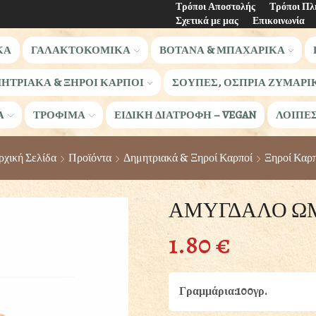
Τρόποι Αποστολής
Τρόποι Π
Σχετικά με μας
Επικοινωνία
ΚΑ
ΓΑΛΑΚΤΟΚΟΜΙΚΑ
ΒΟΤΑΝΑ & ΜΠΑΧΑΡΙΚΑ
ΗΤΡΙΑΚΑ & ΞΗΡΟΙ ΚΑΡΠΟΙ
ΣΟΥΠΕΣ, ΟΣΠΡΙΑ ΖΥΜΑΡΙ
Α
ΤΡΟΦΙΜΑ
ΕΙΔΙΚΗ ΔΙΑΤΡΟΦΗ – VEGAN
ΛΟΙΠΕ
χική Σελίδα
Προϊόντα
Δημητριακά & Ξηροί Καρποί
Ξηροί Καρπ
ΑΜΥΓΔΑΛΟ ΩΜ
1.80
€
Γραμμάρια:100γρ.