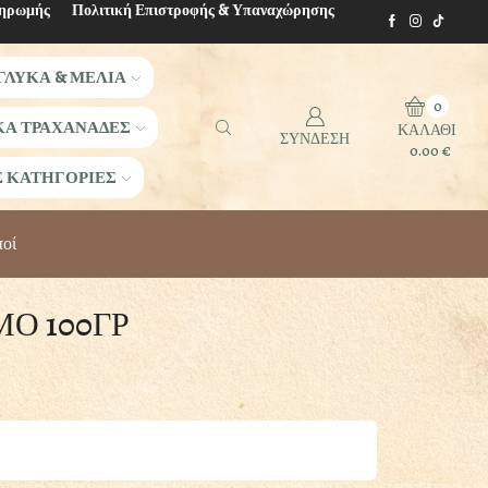
ληρωμής
Πολιτική Επιστροφής & Υπαναχώρησης
ΓΛΥΚΑ & ΜΕΛΙΑ
0
ΚΑ ΤΡΑΧΑΝΑΔΕΣ
ΚΑΛΑΘΙ
ΣΥΝΔΕΣΗ
0.00
€
Σ ΚΑΤΗΓΟΡΙΕΣ
οί
Ο 100ΓΡ