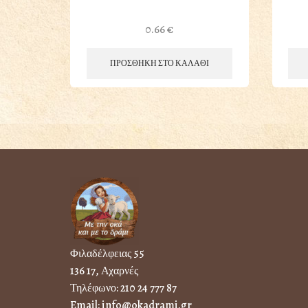
0.66
€
ΠΡΟΣΘΗΚΗ ΣΤΟ ΚΑΛΑΘΙ
Φιλαδέλφειας 55
136 17, Αχαρνές
Τηλέφωνο:
210 24 777 87
Email:
info@okadrami.gr