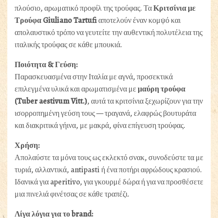
πλούσιο, αρωματικό προφίλ της τρούφας. Τα
Κριτσίνια με
Τρούφα Giuliano Tartufi
αποτελούν έναν κομψό και
απολαυστικό τρόπο να γευτείτε την αυθεντική πολυτέλεια της
ιταλικής τρούφας σε κάθε μπουκιά.
Ποιότητα & Γεύση:
Παρασκευασμένα στην Ιταλία με αγνά, προσεκτικά
επιλεγμένα υλικά και αρωματισμένα με
μαύρη τρούφα
(Tuber aestivum Vitt.)
, αυτά τα κριτσίνια ξεχωρίζουν για την
ισορροπημένη γεύση τους — τραγανά, ελαφρώς βουτυράτα
και διακριτικά γήινα, με μακρά, φίνα επίγευση τρούφας.
Χρήση:
Απολαύστε τα μόνα τους ως εκλεκτό σνακ, συνοδεύστε τα με
τυριά, αλλαντικά, antipasti ή ένα ποτήρι αφρώδους κρασιού.
Ιδανικά για aperitivo, για γκουρμέ δώρα ή για να προσθέσετε
μια πινελιά φινέτσας σε κάθε τραπέζι.
Λίγα λόγια για το brand: