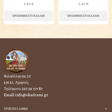
3.60
€
3.40
€
ΠΡΟΣΘΗΚΗ ΣΤΟ ΚΑΛΑΘΙ
ΠΡΟΣΘΗΚΗ ΣΤΟ ΚΑΛΑΘΙ
Φιλαδέλφειας 55
136 17, Αχαρνές
Τηλέφωνο:
210 24 777 87
Email:
info@okadrami.gr
ΧΡΗΣΙΜΑ LINKS