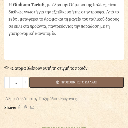
Η
Giuliano Tartufi
, με έδρα την Ούμπρια της Ιταλίας, είναι
διεθνώς γνωστή για την εξειδίκευσή της στην τρούφα. Από το
1980, μεταφέρει το άρωμα και τη μαγεία του ιταλικού δάσους
σε εκλεκτά προϊόντα, παντρεύοντας την παράδοση με τη
γαστρονομική καινοτομία.
41 άτομα βλέπουν αυτή τη στιγμή το προϊόν
ΠΡΟΣΘΗΚΗ ΣΤΟ ΚΑΛΑΘΙ
ΚΡΙΤΣΙΝΙΑ
ΜΕ
ΚΑΛΟΚΑΙΡΙΝΗ
Αλμυρά εδέσματα
,
Παξιμάδια-Φρυγανιές
ΤΡΟΥΦΑ
Share:
GIULIANO
TARTUFI
120GR