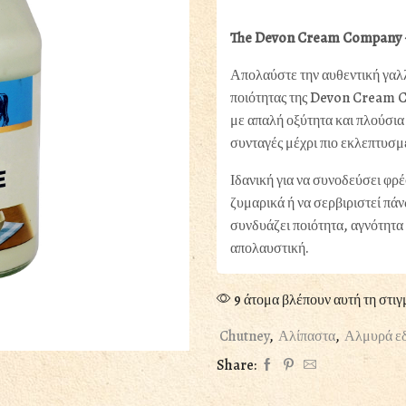
The Devon Cream Company 
Απολαύστε την αυθεντική γαλ
ποιότητας της Devon Cream C
με απαλή οξύτητα και πλούσια
συνταγές μέχρι πιο εκλεπτυσμ
Ιδανική για να συνοδεύσει φρ
ζυμαρικά ή να σερβιριστεί πά
συνδυάζει ποιότητα, αγνότητα
απολαυστική.
9 άτομα βλέπουν αυτή τη στιγ
Chutney
,
Αλίπαστα
,
Αλμυρά ε
Share: