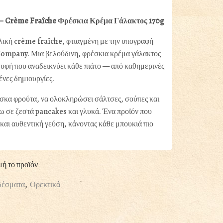
– Crème Fraîche Φρέσκια Κρέμα Γάλακτος 170g
λική crème fraîche, φτιαγμένη με την υπογραφή
ompany. Μια βελούδινη, φρέσκια κρέμα γάλακτος
 υφή που αναδεικνύει κάθε πιάτο — από καθημερινές
ένες δημιουργίες.
έσκα φρούτα, να ολοκληρώσει σάλτσες, σούπες και
νω σε ζεστά pancakes και γλυκά. Ένα προϊόν που
 και αυθεντική γεύση, κάνοντας κάθε μπουκιά πιο
μή το προϊόν
δέσματα
,
Ορεκτικά