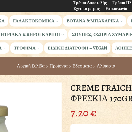
Τρόποι Αποστολής
Τρόποι Π
Σχετικά με μας
Επικοινωνία
ΚΑ
ΓΑΛΑΚΤΟΚΟΜΙΚΑ
ΒΟΤΑΝΑ & ΜΠΑΧΑΡΙΚΑ
ΗΤΡΙΑΚΑ & ΞΗΡΟΙ ΚΑΡΠΟΙ
ΣΟΥΠΕΣ, ΟΣΠΡΙΑ ΖΥΜΑΡΙ
Α
ΤΡΟΦΙΜΑ
ΕΙΔΙΚΗ ΔΙΑΤΡΟΦΗ – VEGAN
ΛΟΙΠΕ
Αρχική Σελίδα
Προϊόντα
Εδέσματα
Αλίπαστα
CREME FRAIC
ΦΡΕΣΚΙΑ 170G
7.20
€