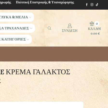
ληρωμής
Πολιτική Επιστροφής & Υπαναχώρησης
ΓΛΥΚΑ & ΜΕΛΙΑ
0
ΚΑ ΤΡΑΧΑΝΑΔΕΣ
ΚΑΛΑΘΙ
ΣΥΝΔΕΣΗ
0.00
€
Σ ΚΑΤΗΓΟΡΙΕΣ
HE ΚΡΕΜΑ ΓΑΛΑΚΤΟΣ
R