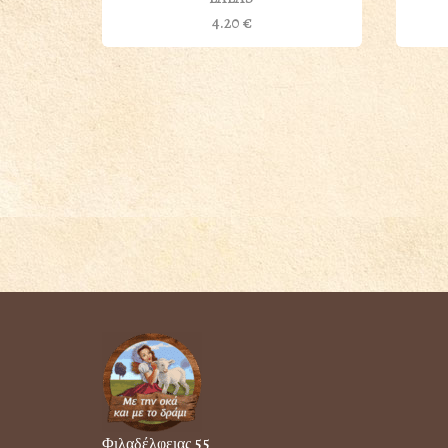
4.20
€
Φιλαδέλφειας 55