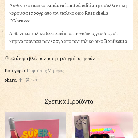
Αυθεντικο ιταλικο pandoro limited edition με συλλεκτικη
καρφιτσα 1000γρ απο τον ιταλικο οικο Rustichella
D’Abruzzo
Aυθεντικα ιταλικα torroncini σε μοναδικες γευσεις, σε
κιτρινο τσαντακι των 300γρ απο τον ιταλικο οικο Bonfissuto
42 άτομα βλέπουν αυτή τη στιγμή το προϊόν
Κατηγορία
Γιορτή της Μητέρας
Share:
Σχετικά Προϊόντα