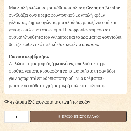
Μια διπλή απόλαυση σε κάθε κουταλιά: η Cremino Bicolor
συνδυάζει φίνα κρέμα φουντουκιού με απαλή κρέμα
γάλακτος, δημιουργώντας μια πλούσια, μεταξένια υφή και
γεύση που λιώνει στο στόμα. Η ισορροπία ανάμεσα στη
φυσική γλυκύτητα του γάλακτος και το αρωματικό φουντούκι
θυμίζει αυθεντικό ιταλικό σοκολατένιο
cremino
.
Ιδανικό σερβίρισμα:
Απλώστε τη σε μπριός ή pancakes, απολαύστε τη με
φρούτα, γεμίστε κρουασάν ή χρησιμοποιήστε τη σαν βάση
για λαχταριστά επιδόρπια ποτηριού. Μια κρέμα που
μετατρέπει κάθε στιγμή σε μικρή ιταλική απόλαυση.
45 άτομα βλέπουν αυτή τη στιγμή το προϊόν
ΠΡΟΣΘΗΚΗ ΣΤΟ ΚΑΛΑΘΙ
ΚΡΕΜΑ
HAZELNUT