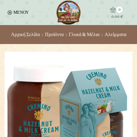
0
ΜΕΝΟΥ
0.00
€
Αρχική Σελίδα
Προϊόντα
Γλυκά & Μέλια
Αλείμματα