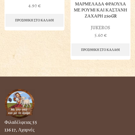
ΜΑΡΜΕΛΑΔΑ ΦΡΑΟΥΛΑ
4.90
€
ΜΕ ΡΟΥΜΙ ΚΑΙ ΚΑΣΤΑΝΗ
ΖΑΧΑΡΗ 250GR
ΠΡΟΣΘΗΚΗ ΣΤΟ ΚΑΛΑΘΙ
JUKEROS
5.60
€
ΠΡΟΣΘΗΚΗ ΣΤΟ ΚΑΛΑΘΙ
Φιλαδέλφειας 55
136 17, Αχαρνές