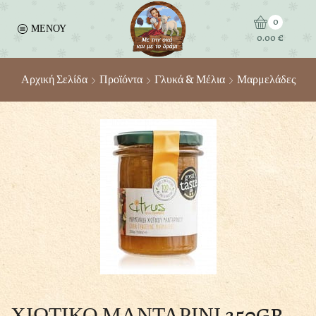
0
ΜΕΝΟΥ
0.00
€
Αρχική Σελίδα
Προϊόντα
Γλυκά & Μέλια
Μαρμελάδες
ΧΙΩΤΙΚΟ ΜΑΝΤΑΡΙΝΙ 250GR