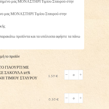
πημένο μας ΜΟΝΑΣΤΗΡΙ Τιμίου Σταυρού στην
through
1.50 €
νο μας ΜΟΝΑΣΤΗΡΙ Τιμίου Σταυρού στην
κής
 παρακάτω προϊόντα και τα υπόλοιπα αφήστε τα πάνω
γμή το προϊόν
Ο ΓΙΑΟΥΡΤΙ ΜΕ
ΣΕ ΣΑΚΟΥΛΑ 10%
1.50
€
ΜΟΝΑΣΤΗΡΙΑΚΟ
ΝΗ ΤΙΜΙΟΥ ΣΤΑΥΡΟΥ
ΣΤΡΑΓΓΙΣΤΟ
ΓΙΑΟΥΡΤΙ
ΜΕ
ΠΑΡΑΔΟΣΙΑΚΗ
0.50
€
ΑΥΓΑ
ΣΤΡΑΓΓΙΣΗ
ΕΛΕΥΘΕΡΑΣ