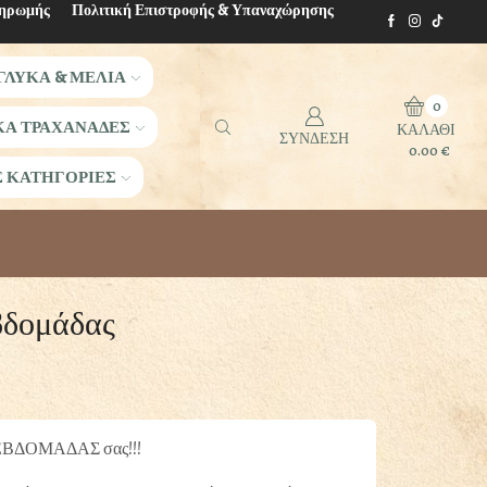
ληρωμής
Πολιτική Επιστροφής & Υπαναχώρησης
ΓΛΥΚΑ & ΜΕΛΙΑ
0
ΚΑ ΤΡΑΧΑΝΑΔΕΣ
ΚΑΛΑΘΙ
ΣΥΝΔΕΣΗ
0.00
€
Σ ΚΑΤΗΓΟΡΙΕΣ
βδομάδας
Price
€
range:
 ΕΒΔΟΜΑΔΑΣ σας!!!
0.50 €