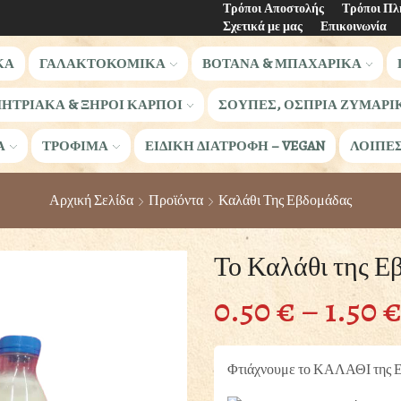
Τρόποι Αποστολής
Τρόποι Π
Σχετικά με μας
Επικοινωνία
ΚΑ
ΓΑΛΑΚΤΟΚΟΜΙΚΑ
ΒΟΤΑΝΑ & ΜΠΑΧΑΡΙΚΑ
ΗΤΡΙΑΚΑ & ΞΗΡΟΙ ΚΑΡΠΟΙ
ΣΟΥΠΕΣ, ΟΣΠΡΙΑ ΖΥΜΑΡΙ
Α
ΤΡΟΦΙΜΑ
ΕΙΔΙΚΗ ΔΙΑΤΡΟΦΗ – VEGAN
ΛΟΙΠΕ
Αρχική Σελίδα
Προϊόντα
Καλάθι Της Εβδομάδας
Το Καλάθι της Ε
0.50
€
–
1.50
Φτιάχνουμε το ΚΑΛΑΘΙ της