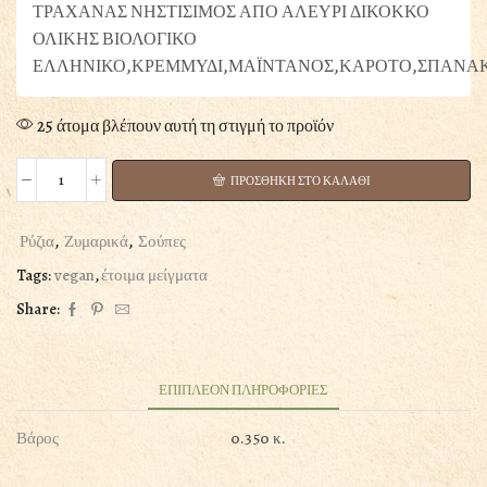
ΤΡΑΧΑΝΑΣ ΝΗΣΤΙΣΙΜΟΣ ΑΠΟ ΑΛΕΥΡΙ ΔΙΚΟΚΚΟ
ΟΛΙΚΗΣ ΒΙΟΛΟΓΙΚΟ
ΕΛΛΗΝΙΚΟ,ΚΡΕΜΜΥΔΙ,ΜΑΪΝΤΑΝΟΣ,ΚΑΡΟΤΟ,ΣΠΑΝΑΚ
25 άτομα βλέπουν αυτή τη στιγμή το προϊόν
ΠΡΟΣΘΗΚΗ ΣΤΟ ΚΑΛΑΘΙ
ΧΟΡΤΟΣΟΥΠΑ
ΔΙΚΟΚΚΟ
ΟΛΙΚΗΣ,
Ρύζια
,
Ζυμαρικά
,
Σούπες
Vegetable
Tags:
vegan
,
έτοιμα μείγματα
Soup
Share:
ΑΝΘΗΛΗ
250γρ
ποσότητα
ΕΠΙΠΛΕΟΝ ΠΛΗΡΟΦΟΡΙΕΣ
Βάρος
0.350 κ.