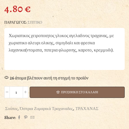
4.80
€
ΠΑΡΑΓΩΓΟΣ:
ΣΠΙΤΙΚΟ
Χωριατικος χειροποιητος γλυκος αγελαδινος τραχανας, με
χωριατικο αλευρι ολικης, σιμιγδαλι και φρεσκα
λαχανικα(ντοματα, πιπερια φλωρινης, καροτο, κρεμμυδι).
26 άτομα βλέπουν αυτή τη στιγμή το προϊόν
ΠΡΟΣΘΗΚΗ ΣΤΟ ΚΑΛΑΘΙ
ΤΡΑΧΑΝΑΣ
ΓΛΥΚΟΣ
ΑΓΕΛΑΔΙΝΟΣ
Σούπες, Όσπρια Ζυμαρικά Τραχαναδες
,
ΤΡΑΧΑΝΑΣ
ΟΛΙΚΗΣ
Share:
ME
ΛΑΧΑΝΙΚΑ500GR