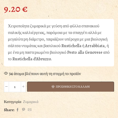
9.20
€
Χειροποίητα ζυμαρικά με γεύση από φύλλα σπανακιού
ιταλικής καλλιέργειας, παρόμοια με τα σπαγγέτι αλλά με
μεγαλύτερη διάμετρο, ταιριάζουν υπέροχα με μια βιολογική
σάλτσα ντομάτας και βασιλικού Rustichella ή Arrabbiata, ή
με ένα μη παστεριωμένο βιολογικό Pesto alla Genovese από
το Rustichella d’Abruzzo.
34 άτομα βλέπουν αυτή τη στιγμή το προϊόν
ΠΡΟΣΘΗΚΗ ΣΤΟ ΚΑΛΑΘΙ
ΤONNARELLI
ΜΕ
ΣΠΑΝΑΚΙ
Κατηγορία
Ζυμαρικά
RUSTICHELLA
Share:
D'ABRUZZO