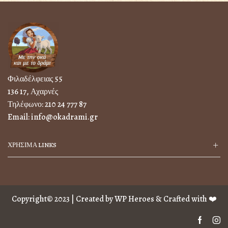
Φιλαδέλφειας 55
136 17, Αχαρνές
Τηλέφωνο:
210 24 777 87
Email:
info@okadrami.gr
ΧΡΗΣΙΜΑ LINKS
Copyright© 2023 | Created by
WP Heroes
& Crafted with ❤️
Facebo
In