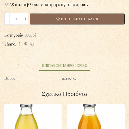
35 άτομα βλέπουν αυτή τη στιγμή το προϊόν
ΠΡΟΣΘΗΚΗ ΣΤΟ ΚΑΛΑΘΙ
Χειροποίητη
Λεμονάδα
με
Κατηγορία
Χυμοί
Αγαύη,
Share:
χυμό
Φράουλας,
Βασιλικό
και
ΕΠΙΠΛΕΟΝ ΠΛΗΡΟΦΟΡΙΕΣ
σπόρους
Βάρος
0.470 κ.
Chia
250ML
ποσότητα
Σχετικά Προϊόντα