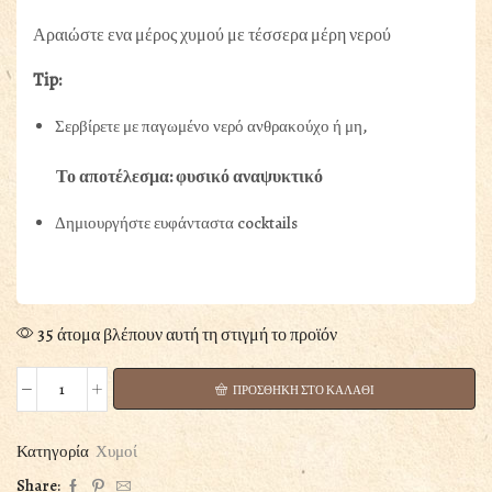
Αραιώστε ενα μέρος χυμού με τέσσερα μέρη νερού
Tip:
Σερβίρετε με παγωμένο νερό ανθρακούχο ή μη,
Το αποτέλεσμα: φυσικό αναψυκτικό
Δημιουργήστε ευφάνταστα cocktails
35 άτομα βλέπουν αυτή τη στιγμή το προϊόν
ΠΡΟΣΘΗΚΗ ΣΤΟ ΚΑΛΑΘΙ
ΛΕΜΟΝΑΔΑ
ΜΕ
ΦΡΟΥΤΑ
Κατηγορία
Χυμοί
ΤΟΥ
Share: