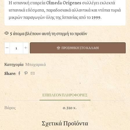
Η ισπανική εταιρεία Olmeda Orígenes συλλέγει εκλεκτά
ισπανικά εδέσματα, παραδοσιακά αλλαντικά και ντόπια τυριά
μικρών παραγωγών όλης της Ισπανίας από το 1999.
5 άτομα βλέπουν αυτή τη στιγμή το προϊόν
ΠΡΟΣΘΗΚΗ ΣΤΟ ΚΑΛΑΘΙ
ΓΛΥΚΙΑ
ΚΑΠΝΙΣΤΗ
ΠΑΠΡΙΚΑ
Κατηγορία
Μπαχαρικά
LA
Share:
VERA
ΠΟΠ
OLMEDA
ORIGENES
ΕΠΙΠΛΕΟΝ ΠΛΗΡΟΦΟΡΙΕΣ
ΣΕ
Βάρος
0.310 κ.
ΣΚΟΝΗ
75GR
ποσότητα
Σχετικά Προϊόντα