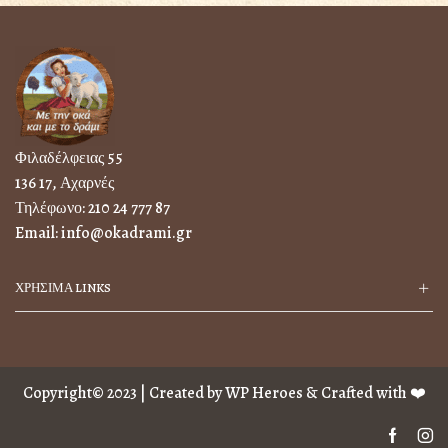
Φιλαδέλφειας 55
136 17, Αχαρνές
Τηλέφωνο:
210 24 777 87
Email:
info@okadrami.gr
ΧΡΗΣΙΜΑ LINKS
Copyright© 2023 | Created by
WP Heroes
& Crafted with ❤️
Facebo
In