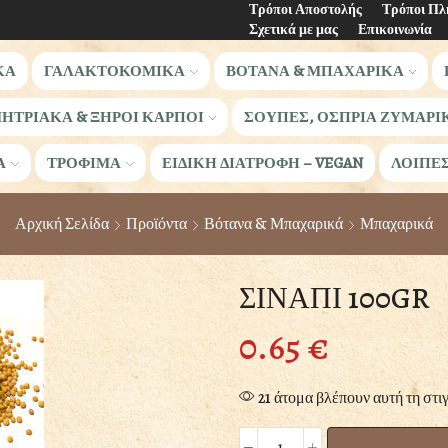
Τρόποι Αποστολής
Τρόποι Π
Σχετικά με μας
Επικοινωνία
ΚΑ
ΓΑΛΑΚΤΟΚΟΜΙΚΑ
ΒΟΤΑΝΑ & ΜΠΑΧΑΡΙΚΑ
ΗΤΡΙΑΚΑ & ΞΗΡΟΙ ΚΑΡΠΟΙ
ΣΟΥΠΕΣ, ΟΣΠΡΙΑ ΖΥΜΑΡΙ
Α
ΤΡΟΦΙΜΑ
ΕΙΔΙΚΗ ΔΙΑΤΡΟΦΗ – VEGAN
ΛΟΙΠΕ
Αρχική Σελίδα
Προϊόντα
Βότανα & Μπαχαρικά
Μπαχαρικά
ΣΙΝΑΠΙ 100GR
0.65
€
21 άτομα βλέπουν αυτή τη στι