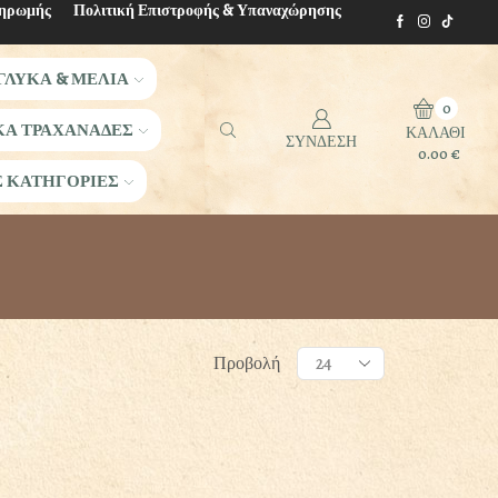
ληρωμής
Πολιτική Επιστροφής & Υπαναχώρησης
ΓΛΥΚΑ & ΜΕΛΙΑ
0
ΚΑ ΤΡΑΧΑΝΑΔΕΣ
ΚΑΛΑΘΙ
ΣΥΝΔΕΣΗ
0.00
€
Σ ΚΑΤΗΓΟΡΙΕΣ
Products
Προβολή
per
page