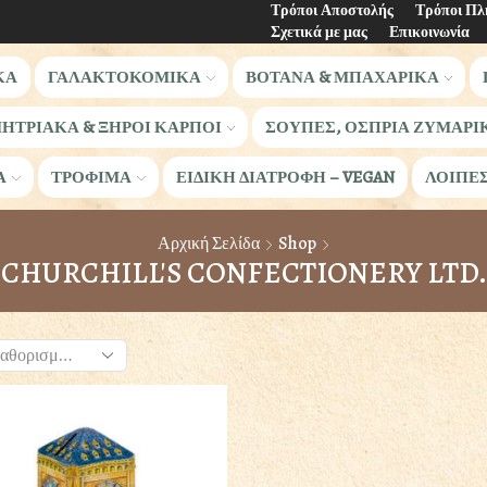
Τρόποι Αποστολής
Τρόποι Π
Σχετικά με μας
Επικοινωνία
ΚΑ
ΓΑΛΑΚΤΟΚΟΜΙΚΑ
ΒΟΤΑΝΑ & ΜΠΑΧΑΡΙΚΑ
ΗΤΡΙΑΚΑ & ΞΗΡΟΙ ΚΑΡΠΟΙ
ΣΟΥΠΕΣ, ΟΣΠΡΙΑ ΖΥΜΑΡΙ
Α
ΤΡΟΦΙΜΑ
ΕΙΔΙΚΗ ΔΙΑΤΡΟΦΗ – VEGAN
ΛΟΙΠΕ
Αρχική Σελίδα
Shop
CHURCHILL'S CONFECTIONERY LTD.