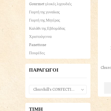
Gourmet γλυκές λιχουδιές
Γιορτή της γυναίκας
Γιορτή της Μητέρας
Καλάθι της Εβδομάδας
Χριστούγεννα
Panettone
Πουρέδες
ΠΑΣΧΑΛΙΝΑ
Churc
Βότανα & Μπαχαρικά
ΠΑΡΑΓΩΓΟΙ
Γαλακτοκομικά
Τυριά
Γλυκά & Μέλια
Δημητριακά & Ξηροί Καρποί
ΤΙΜΗ
Εδέσματα