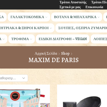
Τρόποι Αποστολής
Τρόποι Π
Σχετικά με μας
Επικοινωνία
ΚΑ
ΓΑΛΑΚΤΟΚΟΜΙΚΑ
ΒΟΤΑΝΑ & ΜΠΑΧΑΡΙΚΑ
ΗΤΡΙΑΚΑ & ΞΗΡΟΙ ΚΑΡΠΟΙ
ΣΟΥΠΕΣ, ΟΣΠΡΙΑ ΖΥΜΑΡΙ
Α
ΤΡΟΦΙΜΑ
ΕΙΔΙΚΗ ΔΙΑΤΡΟΦΗ – VEGAN
ΛΟΙΠΕ
Αρχική Σελίδα
Shop
MAXIM DE PARIS