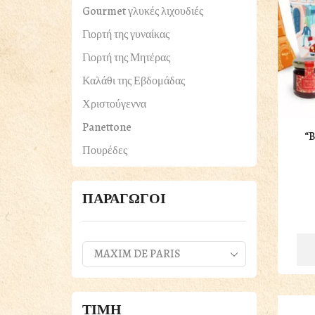
Gourmet γλυκές λιχουδιές
Γιορτή της γυναίκας
Γιορτή της Μητέρας
Καλάθι της Εβδομάδας
Χριστούγεννα
Panettone
“
Πουρέδες
ΠΑΣΧΑΛΙΝΑ
Βότανα & Μπαχαρικά
ΠΑΡΑΓΩΓΟΙ
Γαλακτοκομικά
Τυριά
Γλυκά & Μέλια
Δημητριακά & Ξηροί Καρποί
ΤΙΜΗ
Εδέσματα