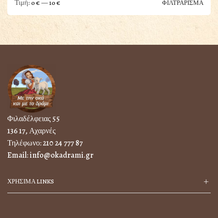
Ποτά & Ροφήματα
Ελάχ
Μέγι
Τιμή:
—
0 €
10 €
ΦΙΛΤΡΑΡΙΣΜΑ
τιμή
τιμή
Τρόφιμα
Αλλαντικά
Φρούτα
χωρίς κατηγορία
Φιλαδέλφειας 55
136 17, Αχαρνές
Τηλέφωνο:
210 24 777 87
Email:
info@okadrami.gr
ΧΡΗΣΙΜΑ LINKS