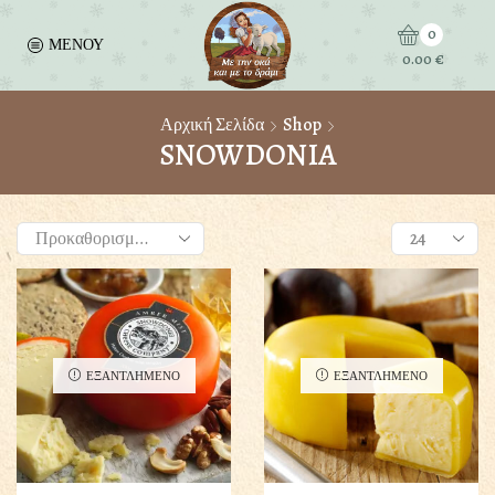
0
ΜΕΝΟΥ
0.00
€
Αρχική Σελίδα
Shop
SNOWDONIA
Products
per
page
ΕΞΑΝΤΛΗΜΕΝΟ
ΕΞΑΝΤΛΗΜΕΝΟ