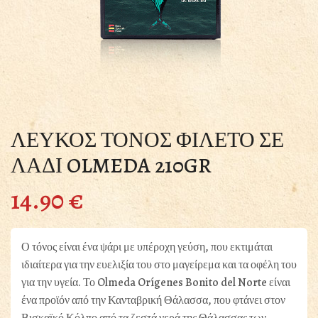
ΛΕΥΚΟΣ ΤΟΝΟΣ ΦΙΛΕΤΟ ΣΕ
ΛΑΔΙ OLMEDA 210GR
14.90
€
Ο τόνος είναι ένα ψάρι με υπέροχη γεύση, που εκτιμάται
ιδιαίτερα για την ευελιξία του στο μαγείρεμα και τα οφέλη του
για την υγεία. Το Olmeda Orígenes Bonito del Norte είναι
ένα προϊόν από την Κανταβρική Θάλασσα, που φτάνει στον
Βισκαϊκό Κόλπο από τα ζεστά νερά της Θάλασσας των