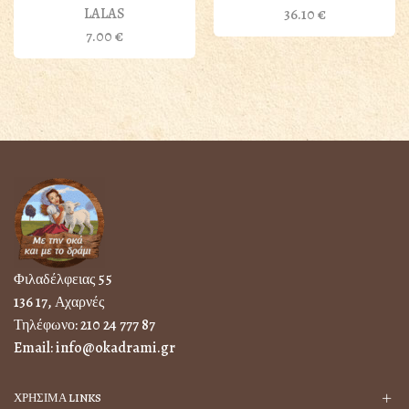
LALAS
36.10
€
7.00
€
Φιλαδέλφειας 55
136 17, Αχαρνές
Τηλέφωνο:
210 24 777 87
Email:
info@okadrami.gr
ΧΡΗΣΙΜΑ LINKS