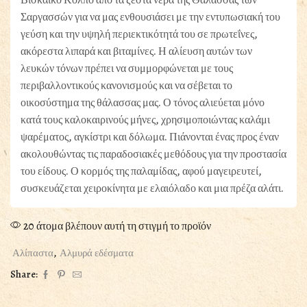
Σαργασσών για να μας ενθουσιάσει με την εντυπωσιακή του
γεύση και την υψηλή περιεκτικότητά του σε πρωτεΐνες,
ακόρεστα λιπαρά και βιταμίνες. Η αλίευση αυτών των
λευκών τόνων πρέπει να συμμορφώνεται με τους
περιβαλλοντικούς κανονισμούς και να σέβεται το
οικοσύστημα της θάλασσας μας. Ο τόνος αλιεύεται μόνο
κατά τους καλοκαιρινούς μήνες, χρησιμοποιώντας καλάμι
ψαρέματος, αγκίστρι και δόλωμα. Πιάνονται ένας προς έναν
ακολουθώντας τις παραδοσιακές μεθόδους για την προστασία
του είδους. Ο κορμός της παλαμίδας, αφού μαγειρευτεί,
συσκευάζεται χειροκίνητα με ελαιόλαδο και μια πρέζα αλάτι.
20 άτομα βλέπουν αυτή τη στιγμή το προϊόν
Αλίπαστα
,
Αλμυρά εδέσματα
Share: