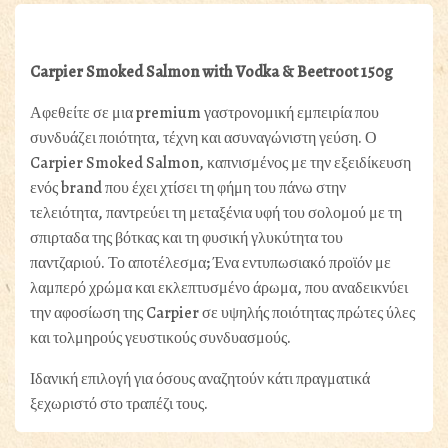
Carpier Smoked Salmon with Vodka & Beetroot 150g
Αφεθείτε σε μια premium γαστρονομική εμπειρία που
συνδυάζει ποιότητα, τέχνη και ασυναγώνιστη γεύση. Ο
Carpier Smoked Salmon, καπνισμένος με την εξειδίκευση
ενός brand που έχει χτίσει τη φήμη του πάνω στην
τελειότητα, παντρεύει τη μεταξένια υφή του σολομού με τη
σπιρταδα της βότκας και τη φυσική γλυκύτητα του
παντζαριού. Το αποτέλεσμα; Ένα εντυπωσιακό προϊόν με
λαμπερό χρώμα και εκλεπτυσμένο άρωμα, που αναδεικνύει
την αφοσίωση της Carpier σε υψηλής ποιότητας πρώτες ύλες
και τολμηρούς γευστικούς συνδυασμούς.
Ιδανική επιλογή για όσους αναζητούν κάτι πραγματικά
ξεχωριστό στο τραπέζι τους.