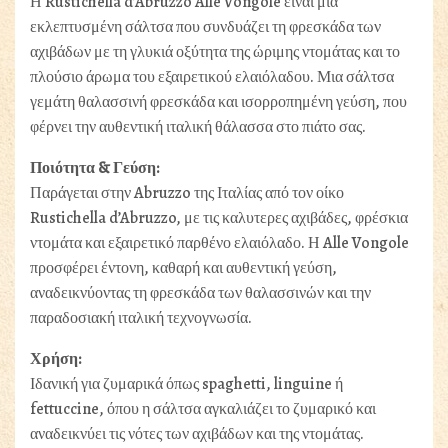
Η Rustichella d’Abruzzo Alle Vongole είναι μια
εκλεπτυσμένη σάλτσα που συνδυάζει τη φρεσκάδα των
αχιβάδων με τη γλυκιά οξύτητα της ώριμης ντομάτας και το
πλούσιο άρωμα του εξαιρετικού ελαιόλαδου. Μια σάλτσα
γεμάτη θαλασσινή φρεσκάδα και ισορροπημένη γεύση, που
φέρνει την αυθεντική ιταλική θάλασσα στο πιάτο σας.
Ποιότητα & Γεύση:
Παράγεται στην Abruzzo της Ιταλίας από τον οίκο
Rustichella d’Abruzzo, με τις καλυτερες αχιβάδες, φρέσκια
ντομάτα και εξαιρετικό παρθένο ελαιόλαδο. Η Alle Vongole
προσφέρει έντονη, καθαρή και αυθεντική γεύση,
αναδεικνύοντας τη φρεσκάδα των θαλασσινών και την
παραδοσιακή ιταλική τεχνογνωσία.
Χρήση:
Ιδανική για ζυμαρικά όπως spaghetti, linguine ή
fettuccine, όπου η σάλτσα αγκαλιάζει το ζυμαρικό και
αναδεικνύει τις νότες των αχιβάδων και της ντομάτας.