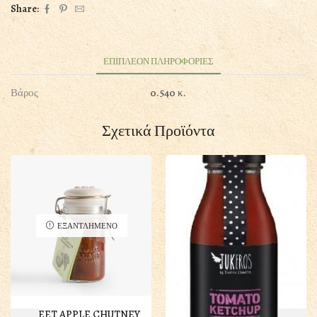
VONGOLE
Share:
RUSTICHELLA
D'ABRUZZO
130gr
ποσότητα
ΕΠΙΠΛΕΟΝ ΠΛΗΡΟΦΟΡΙΕΣ
Βάρος
0.540 κ.
Σχετικά Προϊόντα
ΕΞΑΝΤΛΗΜΕΝΟ
SWEET APPLE CHUTNEY