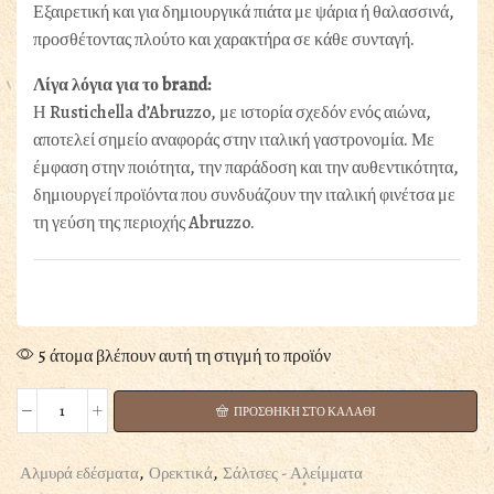
Εξαιρετική και για δημιουργικά πιάτα με ψάρια ή θαλασσινά,
προσθέτοντας πλούτο και χαρακτήρα σε κάθε συνταγή.
Λίγα λόγια για το brand:
Η Rustichella d’Abruzzo, με ιστορία σχεδόν ενός αιώνα,
αποτελεί σημείο αναφοράς στην ιταλική γαστρονομία. Με
έμφαση στην ποιότητα, την παράδοση και την αυθεντικότητα,
δημιουργεί προϊόντα που συνδυάζουν την ιταλική φινέτσα με
τη γεύση της περιοχής Abruzzo.
5 άτομα βλέπουν αυτή τη στιγμή το προϊόν
ΠΡΟΣΘΗΚΗ ΣΤΟ ΚΑΛΑΘΙ
ΣΑΛΤΣΑ
SUGO
ALLE
Αλμυρά εδέσματα
,
Ορεκτικά
,
Σάλτσες - Αλείμματα