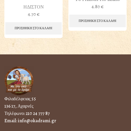
4.80
€
ΗΔΙΣΤΟΝ
4.70
€
ΠΡΟΣΘΗΚΗ ΣΤΟ ΚΑΛΑΘΙ
ΠΡΟΣΘΗΚΗ ΣΤΟ ΚΑΛΑΘΙ
Φιλαδέλφειας 55
136 17, Αχαρνές
Τηλέφωνο:
210 24 777 87
Email:
info@okadrami.gr