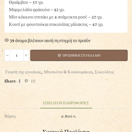
Θριάμβου – 50 γρ.
Μαρμελάδα φράουλα – 42 γρ.
Μίνι κόκκινο σπιτάκι με 4 ανάμεικτα ροσέ – 20 γρ.
Κουτί με φουντούκια σοκολάτας γάλακτος – 40 γρ.
39 άτομα βλέπουν αυτή τη στιγμή το προϊόν
ΠΡΟΣΘΗΚΗ ΣΤΟ ΚΑΛΑΘΙ
“Rue
Royale”
Gift
Γιορτή της γυναίκας
,
Μπισκότα & Κουλουράκια
,
Σοκολάτες
Set
Share:
MAXIM
ποσότητα
ΕΠΙΠΛΕΟΝ ΠΛΗΡΟΦΟΡΙΕΣ
Βάρος
0.800 κ.
Σχετικά Προϊόντα