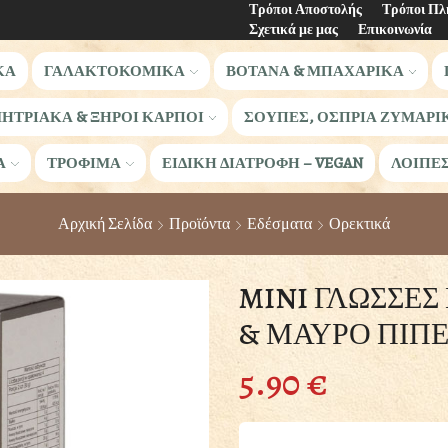
Τρόποι Αποστολής
Τρόποι Π
Σχετικά με μας
Επικοινωνία
ΚΑ
ΓΑΛΑΚΤΟΚΟΜΙΚΑ
ΒΟΤΑΝΑ & ΜΠΑΧΑΡΙΚΑ
ΗΤΡΙΑΚΑ & ΞΗΡΟΙ ΚΑΡΠΟΙ
ΣΟΥΠΕΣ, ΟΣΠΡΙΑ ΖΥΜΑΡΙ
Α
ΤΡΟΦΙΜΑ
ΕΙΔΙΚΗ ΔΙΑΤΡΟΦΗ – VEGAN
ΛΟΙΠΕ
Αρχική Σελίδα
Προϊόντα
Εδέσματα
Ορεκτικά
MINI ΓΛΩΣΣΕΣ
& ΜΑΥΡΟ ΠΙΠΕ
5.90
€