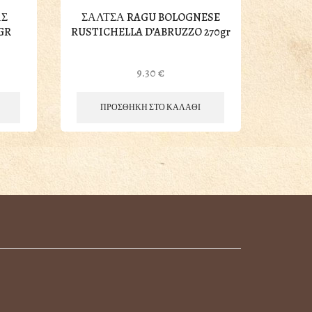
ΑΣ
ΣΑΛΤΣΑ RAGU BOLOGNESE
ΣΑΛ
GR
RUSTICHELLA D’ABRUZZO 270gr
ΑΝΤ
9.30
€
ΠΡΟΣΘΗΚΗ ΣΤΟ ΚΑΛΑΘΙ
Π