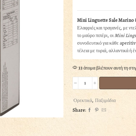
Mini Linguette Sale Marino 
Ελαφριές και τραγανές, με ντ
το μαύρο πιπέρι, οι
Mini Lingu
συνοδευτικό για κάθε aperiti
τέλεια με τυριά, αλλαντικά ή έ
33 άτομα βλέπουν αυτή τη στι
MINI
ΓΛΩΣΣΕΣ
ΜΕ
Ορεκτικά
,
Παξιμάδια
ΘΑΛΑΣΣΙΝΟ
Share:
ΑΛΑΤΙ
&
ΜΑΥΡΟ
ΠΙΠΕΡΙ