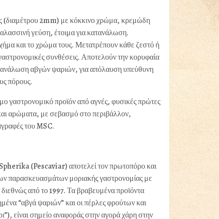
ς (διαμέτρου 2mm) με κόκκινο χρώμα, κρεμώδη
θαλασσινή γεύση, έτοιμα για κατανάλωση.
χήμα και το χρώμα τους. Μετατρέπουν κάθε ζεστό ή
 γαστρονομικές συνθέσεις. Αποτελούν την κορυφαία
τανάλωση αβγών ψαριών, για απόλαυση υπεύθυνη
υς πόρους.
ιμο γαστρονομικό προϊόν από αγνές, φυσικές πρώτες
και αρώματα, με σεβασμό στο περιβάλλον,
αγραφές του MSC.
 Spherika (Pescaviar) αποτελεί τον πρωτοπόρο και
ων παρασκευασμάτων μοριακής γαστρονομίας με
ς διεθνώς από το 1997. Τα βραβευμένα προϊόντα
μένα “αβγά ψαριών” και οι πέρλες φρούτων και
ι”), είναι σημείο αναφοράς στην αγορά χάρη στην