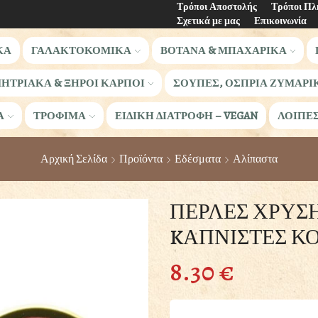
Τρόποι Αποστολής
Τρόποι Π
Σχετικά με μας
Επικοινωνία
ΚΑ
ΓΑΛΑΚΤΟΚΟΜΙΚΑ
ΒΟΤΑΝΑ & ΜΠΑΧΑΡΙΚΑ
ΗΤΡΙΑΚΑ & ΞΗΡΟΙ ΚΑΡΠΟΙ
ΣΟΥΠΕΣ, ΟΣΠΡΙΑ ΖΥΜΑΡΙ
Α
ΤΡΟΦΙΜΑ
ΕΙΔΙΚΗ ΔΙΑΤΡΟΦΗ – VEGAN
ΛΟΙΠΕ
Αρχική Σελίδα
Προϊόντα
Εδέσματα
Αλίπαστα
ΠΕΡΛΕΣ ΧΡΥΣΗ
KΑΠΝΙΣΤΕΣ ΚΟ
8.30
€