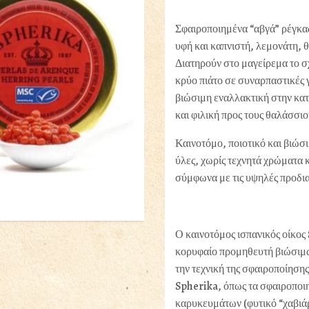
Σφαιροποιημένα “αβγά” ρέγκα
υφή και καπνιστή, λεμονάτη, 
Διατηρούν στο μαγείρεμα το σ
κρύο πιάτο σε συναρπαστικές
βιώσιμη εναλλακτική στην κα
και φιλική προς τους θαλάσσιο
Καινοτόμο, ποιοτικό και βιώσ
ύλες, χωρίς τεχνητά χρώματα 
σύμφωνα με τις υψηλές προδι
Ο καινοτόμος ισπανικός οίκος
κορυφαίο προμηθευτή βιώσιμ
την τεχνική της σφαιροποίηση
Spherika, όπως τα σφαιροποιη
καρυκευμάτων (φυτικό “χαβιάρ