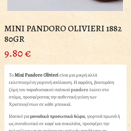
MINI PANDORO OLIVIERI 1882
80GR
9.80
€
Το
Mini Pandoro Olivieri
είναι μια μικρή αλλά
εκλεπτυσμένη γιορτινή απόλαυση. Η αφράτη, βουτυράτη
ζύμη του παραδοσιακού ιταλικού pandoro λιώνει στο
στόμα, προσφέροντας την αυθεντική γεύση των
Χριστουγέννων σε κάθε μπουκιά.
Ιδανικό για
μοναδικά προσωπικά δώρα
, γιορτινά πρωινά ή
ως συνοδευτικό σε καφέ και σοκολάτα, προσφέρει την
πολυτέλεια και τη φινέτσα της ιταλικής παράδοσης σε