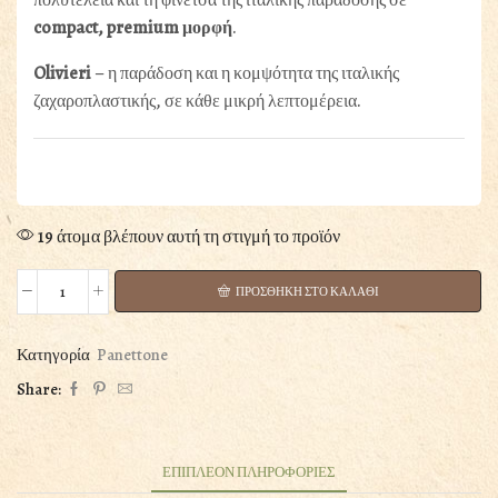
compact, premium μορφή
.
Olivieri
– η παράδοση και η κομψότητα της ιταλικής
ζαχαροπλαστικής, σε κάθε μικρή λεπτομέρεια.
19 άτομα βλέπουν αυτή τη στιγμή το προϊόν
ΠΡΟΣΘΗΚΗ ΣΤΟ ΚΑΛΑΘΙ
MINI
PANDORO
OLIVIERI
Κατηγορία
Panettone
1882
Share:
80GR
ποσότητα
ΕΠΙΠΛΕΟΝ ΠΛΗΡΟΦΟΡΙΕΣ