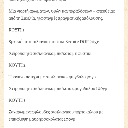
Μια γιορτή αρωμάτων, υφών και παραδόσεων – απευθείας
από τη Σικελία, για στιγμές πραγματικής απόλαυσης.
KOYTI 1
Spread με σισιλιανικο φυστικι Bronte DOP 90gr
Χειροποιητα σισιλιανικα μπισκοτα με φυστικι
ΚΟΥΤΙ 2
Τραγανο nougat με σισιλιανικο αμυγδαλο 90γρ
Χειροποιητα σισιλιανικα μπισκοτα αμυγαδαλου 100γρ
ΚΟΥΤΙ 3
Zαχαρωμενες φλουδες σισιλιανικου πορτοκαλιου με
επικαλυψη μαυρης σοκολατας 100γρ