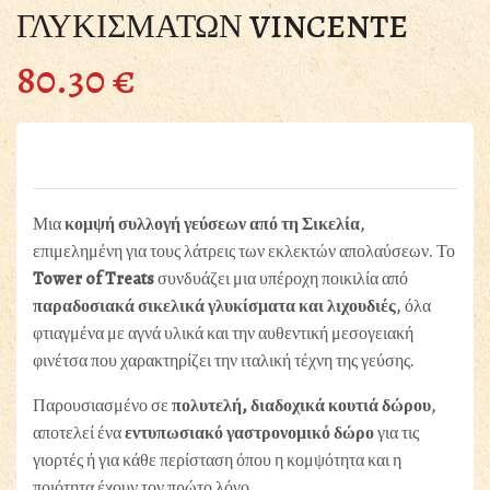
ΓΛΥΚΙΣΜΑΤΩΝ VINCENTE
80.30
€
Μια
κομψή συλλογή γεύσεων από τη Σικελία
,
επιμελημένη για τους λάτρεις των εκλεκτών απολαύσεων. Το
Tower of Treats
συνδυάζει μια υπέροχη ποικιλία από
παραδοσιακά σικελικά γλυκίσματα και λιχουδιές
, όλα
φτιαγμένα με αγνά υλικά και την αυθεντική μεσογειακή
φινέτσα που χαρακτηρίζει την ιταλική τέχνη της γεύσης.
Παρουσιασμένο σε
πολυτελή, διαδοχικά κουτιά δώρου
,
αποτελεί ένα
εντυπωσιακό γαστρονομικό δώρο
για τις
γιορτές ή για κάθε περίσταση όπου η κομψότητα και η
ποιότητα έχουν τον πρώτο λόγο.