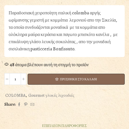
Παραδοσιακή χειροποίητη ιταλική colomba αργής
ωρίμανσης γεμιστή με κομμάτια λεμονιού απο την Σικελία,
τα οποία συνδυάζονται μοναδικά με τα κομμάτια απο
ολόκληρα μαύρα κεράσια και παγωτο μπισκότο κανέλα , με
επικάλυψη γλάσο λευκής σοκολάτας , απο την μοναδική
σισιλιάνικη pasticceria Bonfissuto.
48 άτομα βλέπουν αυτή τη στιγμή το προϊόν
ΠΡΟΣΘΗΚΗ ΣΤΟ ΚΑΛΑΘΙ
COLOMBA
AMARENA
E
COLOMBA
,
Gourmet γλυκές λιχουδιές
LIMONE
Share:
1000GR
ΓΕΜΙΣΤΗ
ΜΕ
ΠΑΓΩΤΟ
ΕΠΙΠΛΕΟΝ ΠΛΗΡΟΦΟΡΙΕΣ