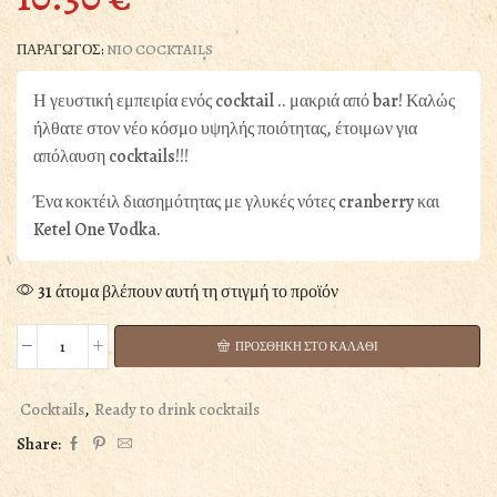
ΠΑΡΑΓΩΓΟΣ:
NIO COCKTAILS
Η γευστική εμπειρία ενός cocktail .. μακριά από bar! Καλώς
ήλθατε στον νέο κόσμο υψηλής ποιότητας, έτοιμων για
απόλαυση cocktails!!!
Ένα κοκτέιλ διασημότητας με γλυκές νότες cranberry και
Ketel One Vodka.
31 άτομα βλέπουν αυτή τη στιγμή το προϊόν
ΠΡΟΣΘΗΚΗ ΣΤΟ ΚΑΛΑΘΙ
Cosmopolitan
Nio
Premium
Cocktails
,
Ready to drink cocktails
Cocktails
Share:
0.10L
ποσότητα