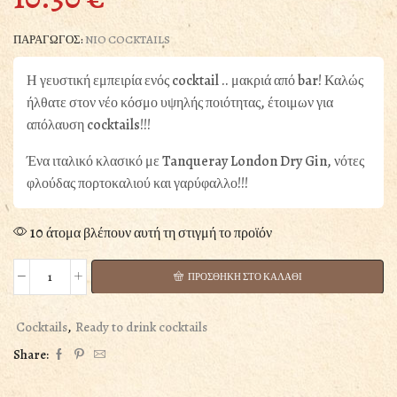
ΠΑΡΑΓΩΓΟΣ:
NIO COCKTAILS
Η γευστική εμπειρία ενός cocktail .. μακριά από bar! Καλώς
ήλθατε στον νέο κόσμο υψηλής ποιότητας, έτοιμων για
απόλαυση cocktails!!!
Ένα ιταλικό κλασικό με Tanqueray London Dry Gin, νότες
φλούδας πορτοκαλιού και γαρύφαλλο!!!
10 άτομα βλέπουν αυτή τη στιγμή το προϊόν
ΠΡΟΣΘΗΚΗ ΣΤΟ ΚΑΛΑΘΙ
Negroni
Nio
Premium
Cocktails
,
Ready to drink cocktails
Cocktails
Share:
0.10L
ποσότητα