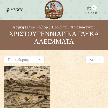
0
ΜΕΝΟΥ
0.00
€
Αρχική Σελίδα
Shop
Προϊόντα
Χριστούγεννα
ΧΡΙΣΤΟΥΓΕΝΝΙΑΤΙΚΑ ΓΛΥΚΑ
ΑΛΕΙΜΜΑΤΑ
Products
per
page