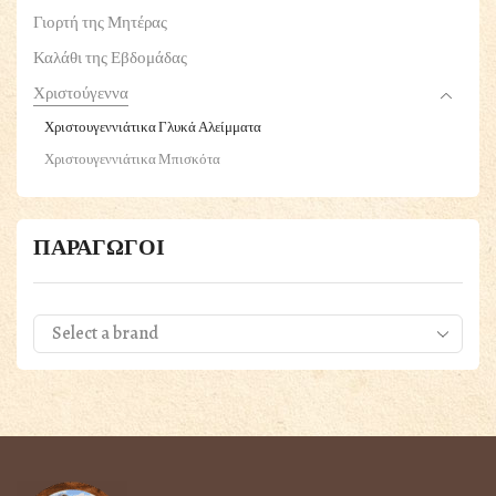
Γιορτή της Μητέρας
Καλάθι της Εβδομάδας
Χριστούγεννα
Χριστουγεννιάτικα Γλυκά Αλείμματα
Χριστουγεννιάτικα Μπισκότα
Panettone
Πουρέδες
ΠΑΡΑΓΩΓΟΙ
ΠΑΣΧΑΛΙΝΑ
Βότανα & Μπαχαρικά
Γαλακτοκομικά
Τυριά
Γλυκά & Μέλια
Δημητριακά & Ξηροί Καρποί
Εδέσματα