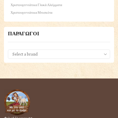
Χριστουγεννιάτικα Γλυκά Αλείμματα
Χριστουγεννιάτικα Μπισκότα
Panettone
Πουρέδες
ΠΑΡΑΓΩΓΟΙ
ΠΑΣΧΑΛΙΝΑ
Βότανα & Μπαχαρικά
Γαλακτοκομικά
Τυριά
Γλυκά & Μέλια
Δημητριακά & Ξηροί Καρποί
Εδέσματα
Κατεψυγμένα Προϊόντα
Σούπες, Όσπρια Ζυμαρικά Τραχαναδες
Ποτά & Ροφήματα