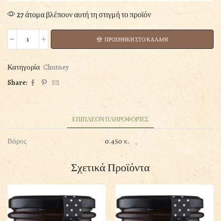
27 άτομα βλέπουν αυτή τη στιγμή το προϊόν
ΠΡΟΣΘΗΚΗ ΣΤΟ ΚΑΛΑΘΙ
CHUTNEY
ΠΙΠΕΡΙΑΣ
ΦΛΩΡΙΝΗΣ
Κατηγορία
Chutney
ΜΕ
Share:
ΤΣΙΛΙ
250GR
ποσότητα
ΕΠΙΠΛΕΟΝ ΠΛΗΡΟΦΟΡΙΕΣ
Βάρος
0.450 κ.
Σχετικά Προϊόντα