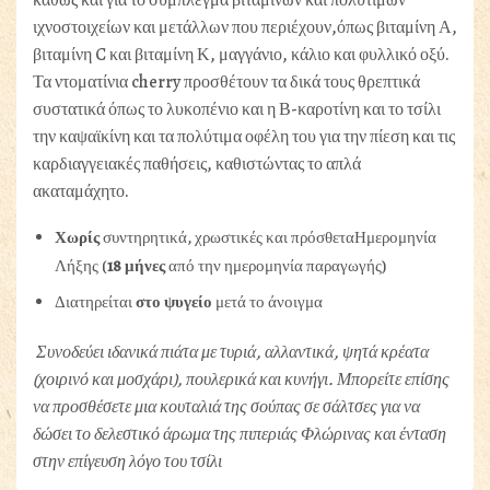
ιχνοστοιχείων και μετάλλων που περιέχουν,όπως βιταμίνη Α,
βιταμίνη C και βιταμίνη Κ, μαγγάνιο, κάλιο και φυλλικό οξύ.
Τα ντοματίνια cherry προσθέτουν τα δικά τους θρεπτικά
συστατικά όπως το λυκοπένιο και η Β-καροτίνη και το τσίλι
την καψαϊκίνη και τα πολύτιμα οφέλη του για την πίεση και τις
καρδιαγγειακές παθήσεις, καθιστώντας το απλά
ακαταμάχητο.
Χωρίς
συντηρητικά, χρωστικές και πρόσθεταΗμερομηνία
Λήξης (
18 μήνες
από την ημερομηνία παραγωγής)
Διατηρείται
στο ψυγείο
μετά το άνοιγμα
Συνοδεύει ιδανικά πιάτα με τυριά, αλλαντικά, ψητά κρέατα
(χοιρινό και μοσχάρι), πουλερικά και κυνήγι. Μπορείτε επίσης
να προσθέσετε μια κουταλιά της σούπας σε σάλτσες για να
δώσει το δελεστικό άρωμα της πιπεριάς Φλώρινας και ένταση
στην επίγευση λόγο του τσίλι