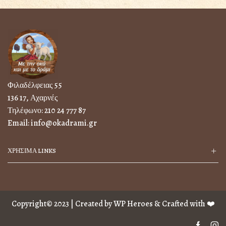
Φιλαδέλφειας 55
136 17, Αχαρνές
Τηλέφωνο:
210 24 777 87
Email:
info@okadrami.gr
ΧΡΗΣΙΜΑ LINKS
Copyright© 2023 | Created by
WP Heroes
& Crafted with ❤️
Facebo
In