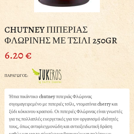
CHUTNEY ΠΙΠΕΡΙΑΣ
ΦΛΩΡΙΝΗΣ ΜΕ ΤΣΙΛΙ 250GR
6.20
€
ΠΑΡΑΓΩΓΟΣ:
Ήπια πικάντικο chutney πιπεριάς Φλώρινας
σιγομαγειρεμένο με πιπεριές τσίλι, ντοματίνια cherry και
ξύδι κόκκινου κρασιού. Οι πιπεριές Φλώρινας είναι γνωστές
για τις πολλαπλές ευεργετικές για τον οργανισμό ιδιότητές
τους, όπως αντιφλεγμονώδη και αντιοξειδωτική δράση
καθώς και για το σύμπλεγμα βιταμινών και πολύτιμων