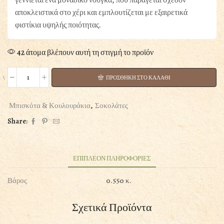
αποκλειστικά στο χέρι και εμπλουτίζεται με εξαιρετικά
φιστίκια υψηλής ποιότητας.
42 άτομα βλέπουν αυτή τη στιγμή το προϊόν
ΠΡΟΣΘΗΚΗ ΣΤΟ ΚΑΛΑΘΙ
NΟΥΓΚΑ
PORTOFINO
ME
Μπισκότα & Κουλουράκια
,
Σοκολάτες
ΦΥΣΤΙΚΙ
Share:
200GR
ποσότητα
ΕΠΙΠΛΕΟΝ ΠΛΗΡΟΦΟΡΙΕΣ
Βάρος
0.550 κ.
Σχετικά Προϊόντα