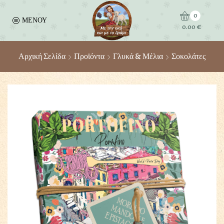
0
ΜΕΝΟΥ
0.00
€
Αρχική Σελίδα
Προϊόντα
Γλυκά & Μέλια
Σοκολάτες